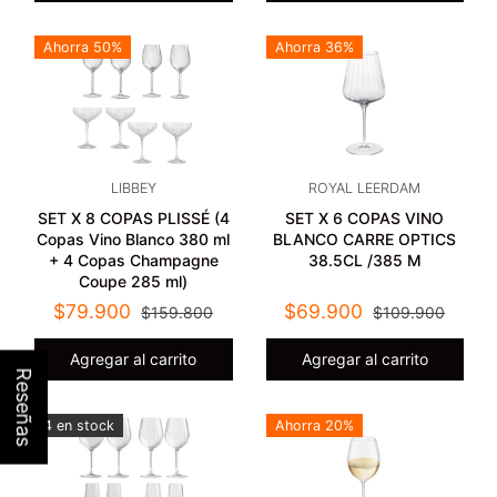
Ahorra 50%
Ahorra 36%
LIBBEY
ROYAL LEERDAM
SET X 8 COPAS PLISSÉ (4
SET X 6 COPAS VINO
Copas Vino Blanco 380 ml
BLANCO CARRE OPTICS
+ 4 Copas Champagne
38.5CL /385 M
Coupe 285 ml)
$79.900
$69.900
$159.800
$109.900
Agregar al carrito
Agregar al carrito
Reseñas
4 en stock
Ahorra 20%