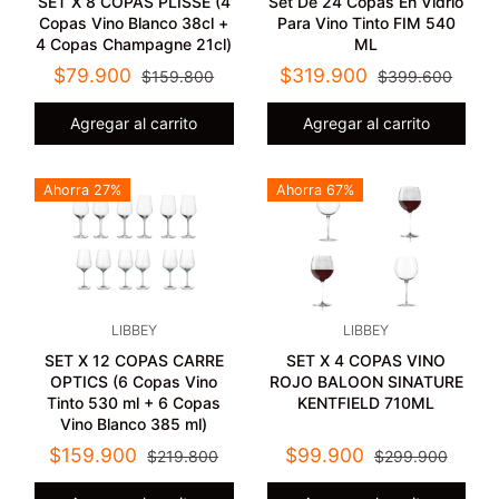
SET X 8 COPAS PLISSÉ (4
Set De 24 Copas En Vidrio
Copas Vino Blanco 38cl +
Para Vino Tinto FIM 540
4 Copas Champagne 21cl)
ML
$79.900
$319.900
$159.800
$399.600
Agregar al carrito
Agregar al carrito
Ahorra 27%
Ahorra 67%
LIBBEY
LIBBEY
SET X 12 COPAS CARRE
SET X 4 COPAS VINO
OPTICS (6 Copas Vino
ROJO BALOON SINATURE
Tinto 530 ml + 6 Copas
KENTFIELD 710ML
Vino Blanco 385 ml)
$159.900
$99.900
$219.800
$299.900