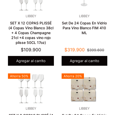
LIBBEY
LIBBEY
SET X 12 COPAS PLISSÉ
Set De 24 Copas En Vidrio
(4 Copas Vino Blanco 38cl
Para Vino Blanco FIM 410
+ 4 Copas Champagne
ML
21cl +4 copas vino rojo
plisse 50CL 17oz)
$109.900
$319.900
$399.600
Agregar al carrito
Agregar al carrito
Ahorra 50%
Ahorra 20%
LIBBEY
LIBBEY